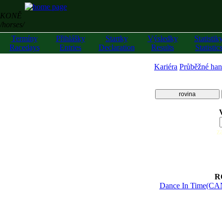
KONĚ
/horses/
Termíny
Přihlášky
Startky
Výsledky
Statistik
Racedays
Entries
Declaration
Results
Statistic
Kariéra
Průběžné han
rovina
z
R
Dance In Time(CA