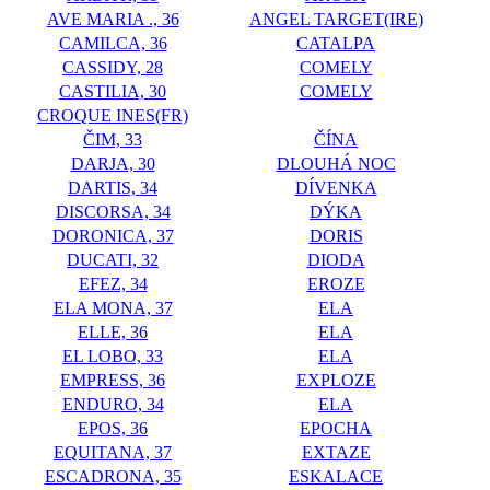
AVE MARIA ., 36
ANGEL TARGET(IRE)
CAMILCA, 36
CATALPA
CASSIDY, 28
COMELY
CASTILIA, 30
COMELY
CROQUE INES(FR)
ČIM, 33
ČÍNA
DARJA, 30
DLOUHÁ NOC
DARTIS, 34
DÍVENKA
DISCORSA, 34
DÝKA
DORONICA, 37
DORIS
DUCATI, 32
DIODA
EFEZ, 34
EROZE
ELA MONA, 37
ELA
ELLE, 36
ELA
EL LOBO, 33
ELA
EMPRESS, 36
EXPLOZE
ENDURO, 34
ELA
EPOS, 36
EPOCHA
EQUITANA, 37
EXTAZE
ESCADRONA, 35
ESKALACE