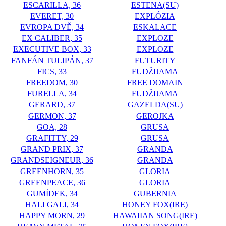
ESCARILLA, 36
ESTENA(SU)
EVERET, 30
EXPLÓZIA
EVROPA DVĚ, 34
ESKALACE
EX CALIBER, 35
EXPLOZE
EXECUTIVE BOX, 33
EXPLOZE
FANFÁN TULIPÁN, 37
FUTURITY
FICS, 33
FUDŽIJAMA
FREEDOM, 30
FREE DOMAIN
FURELLA, 34
FUDŽIJAMA
GERARD, 37
GAZELDA(SU)
GERMON, 37
GEROJKA
GOA, 28
GRUSA
GRAFITTY, 29
GRUSA
GRAND PRIX, 37
GRANDA
GRANDSEIGNEUR, 36
GRANDA
GREENHORN, 35
GLORIA
GREENPEACE, 36
GLORIA
GUMÍDEK, 34
GUBERNIA
HALI GALI, 34
HONEY FOX(IRE)
HAPPY MORN, 29
HAWAIIAN SONG(IRE)