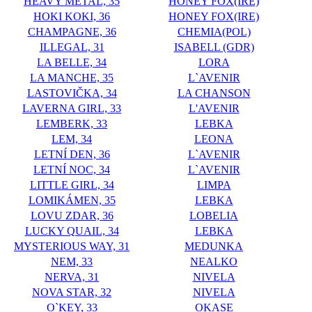
HEAVY METAL, 35
HONEY FOX(IRE)
HOKI KOKI, 36
HONEY FOX(IRE)
CHAMPAGNE, 36
CHEMIA(POL)
ILLEGAL, 31
ISABELL (GDR)
LA BELLE, 34
LORA
LA MANCHE, 35
L`AVENIR
LASTOVIČKA, 34
LA CHANSON
LAVERNA GIRL, 33
L'AVENIR
LEMBERK, 33
LEBKA
LEM, 34
LEONA
LETNÍ DEN, 36
L`AVENIR
LETNÍ NOC, 34
L`AVENIR
LITTLE GIRL, 34
LIMPA
LOMIKÁMEN, 35
LEBKA
LOVU ZDAR, 36
LOBELIA
LUCKY QUAIL, 34
LEBKA
MYSTERIOUS WAY, 31
MEDUNKA
NEM, 33
NEALKO
NERVA, 31
NIVELA
NOVA STAR, 32
NIVELA
O`KEY, 33
OKASE