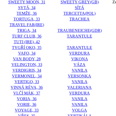
SWEETY MOON, 31
SWEETY GREY(GB)
Ze
SYTÁ, 34
SÍTÁ
TEMŽE, 36
TERCETTA(POL)
TORTUGA, 33
TRACHEA
TRAVEL FAR(IRE)
TRIGA, 34
TRAUBENEICHE(GDR)
TURF CLUB, 36
TARANTULE
TUTI (IRE), 42
TYGŘÍ OKO, 35
TARANTULE
VAFO, 34
VERDURA
VAN BODY, 28
VIKONA
VELINGTON, 33
VÁZA
VERDIGRIS, 34
VANILA
VERMONEL, 34
VERSONKA
VERTIGO, 33
VANILA
VINNÁ RÉVA, 36
VALERIANA
VLČÍ MÁK, 37
VERDURA
VORIA, 36
VANILA
VORIE, 36
VANILA
VOYAGE, 33
VOLGA
VŘES, 35
VERTIKÁLA