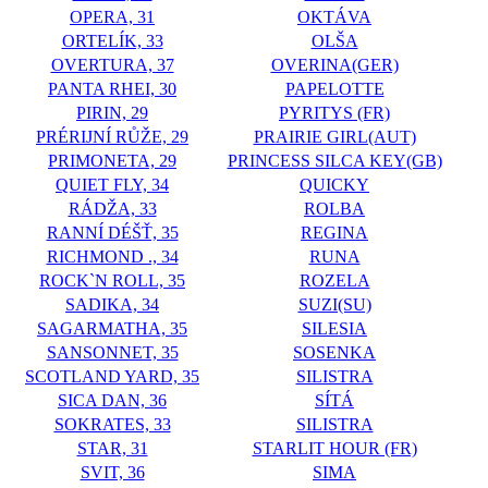
OPERA, 31
OKTÁVA
ORTELÍK, 33
OLŠA
OVERTURA, 37
OVERINA(GER)
PANTA RHEI, 30
PAPELOTTE
PIRIN, 29
PYRITYS (FR)
PRÉRIJNÍ RŮŽE, 29
PRAIRIE GIRL(AUT)
PRIMONETA, 29
PRINCESS SILCA KEY(GB)
QUIET FLY, 34
QUICKY
RÁDŽA, 33
ROLBA
RANNÍ DÉŠŤ, 35
REGINA
RICHMOND ., 34
RUNA
ROCK`N ROLL, 35
ROZELA
SADIKA, 34
SUZI(SU)
SAGARMATHA, 35
SILESIA
SANSONNET, 35
SOSENKA
SCOTLAND YARD, 35
SILISTRA
SICA DAN, 36
SÍTÁ
SOKRATES, 33
SILISTRA
STAR, 31
STARLIT HOUR (FR)
SVIT, 36
SIMA