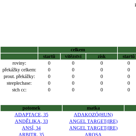
celkem
startů
vítězství
zisk
startů
roviny:
0
0
0
0
překážky celkem:
0
0
0
0
prout. překážky:
0
0
0
0
steeplechase:
0
0
0
0
stch cc:
0
0
0
0
potomek
matka
ADAPTACE, 35
ADAKOZÓ(HUN)
ANDĚLIKA, 33
ANGEL TARGET(IRE)
ANSÍ, 34
ANGEL TARGET(IRE)
ARBITR, 35
AROSA