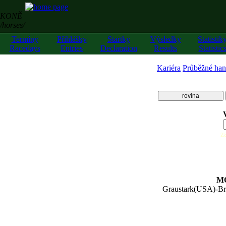
KONĚ
/horses/
Termíny
Přihlášky
Startky
Výsledky
Statistik
Racedays
Entries
Declaration
Results
Statistic
Kariéra
Průběžné han
rovina
z
M
Graustark(USA)
-
Br