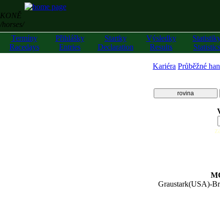
KONĚ
/horses/
Termíny
Přihlášky
Startky
Výsledky
Statistik
Racedays
Entries
Declaration
Results
Statistic
Kariéra
Průběžné han
rovina
z
M
Graustark(USA)
-
Br