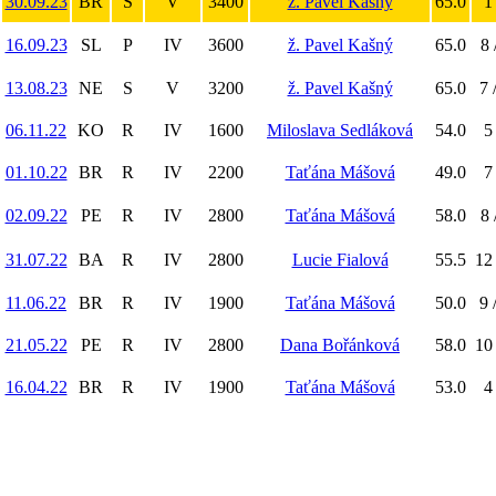
30.09.23
BR
S
V
3400
ž. Pavel Kašný
65.0
1
16.09.23
SL
P
IV
3600
ž. Pavel Kašný
65.0
8 
13.08.23
NE
S
V
3200
ž. Pavel Kašný
65.0
7 
06.11.22
KO
R
IV
1600
Miloslava Sedláková
54.0
5
01.10.22
BR
R
IV
2200
Taťána Mášová
49.0
7
02.09.22
PE
R
IV
2800
Taťána Mášová
58.0
8 
31.07.22
BA
R
IV
2800
Lucie Fialová
55.5
12 
11.06.22
BR
R
IV
1900
Taťána Mášová
50.0
9 
21.05.22
PE
R
IV
2800
Dana Bořánková
58.0
10 
16.04.22
BR
R
IV
1900
Taťána Mášová
53.0
4