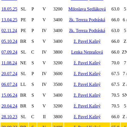
18.05.25
SL
P
V
3200
Miloslava Sedláková
63.0
5
13.04.25
PE
P
V
3400
žk. Tereza Podráská
66.0
6 
02.11.24
PE
P
IV
3400
žk. Tereza Podráská
63.0
5
05.10.24
BR
S
V
3400
ž. Pavel Kašný
66.0
Z 
07.09.24
SL
C
IV
3800
Lenka Neprašová
66.0
ZN
11.08.24
NE
S
V
3200
ž. Pavel Kašný
70.0
7
20.07.24
SL
P
IV
3600
ž. Pavel Kašný
67.5
7 
06.07.24
LL
S
IV
3500
ž. Pavel Kašný
67.5
Z 
15.06.24
BR
S
V
3400
ž. Pavel Kašný
70.5
SN
20.04.24
BR
S
V
3200
ž. Pavel Kašný
70.5
5
28.10.23
SL
C
II
3800
ž. Pavel Kašný
66.0
Z 