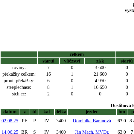
vyst
celkem
startů
vítězství
zisk
startů
roviny:
7
0
3 600
0
překážky celkem:
16
1
21 600
0
prout. překážky:
6
0
4 950
0
steeplechase:
8
1
16 650
0
stch cc:
2
0
0
0
Dostihová 
datum
z
td
kat
délka
jezdec
hm
p
02.08.25
PE
P
IV
3400
Dominika Baranová
63.0
8 
14.06.25
BR
S
IV
3400
Ján Mach, MVDr.
63.0
7