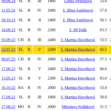
09.06.24
SL
R
III
1800
Lenka Neprašová
53.0
11.05.24
SL
R
IV
1800
ž. Jiřina Andrésová
57.0
28.10.23
SL
R
II
2400
ž. Jiřina Andrésová
56.5
1
16.09.23
SL
R
IV
2200
ž. Jiří Palík
63.5
03.09.23
CH
R
III
2400
ž. Martina Havelková
53.5
22.07.23
SL
R
V
2200
ž. Martina Havelková
65.5
09.07.23
CH
R
IV
1800
ž. Martina Havelková
57.5
17.06.23
SL
R
V
2400
ž. Martina Havelková
66.0
13.05.23
SL
R
V
2200
ž. Martina Havelková
65.0
16.10.22
BA
R
IV
2000
ž. Martina Havelková
53.0
17.09.22
SL
R
III
1800
ž. Martina Havelková
50.0
27.08.22
MO
R
IV
2000
Miloslava Sedláková
51.5