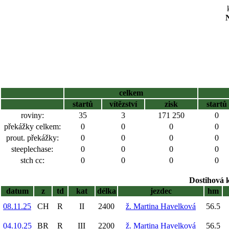
N
celkem
startů
vítězství
zisk
startů
roviny:
35
3
171 250
0
překážky celkem:
0
0
0
0
prout. překážky:
0
0
0
0
steeplechase:
0
0
0
0
stch cc:
0
0
0
0
Dostihová 
datum
z
td
kat
délka
jezdec
hm
08.11.25
CH
R
II
2400
ž. Martina Havelková
56.5
04.10.25
BR
R
III
2200
ž. Martina Havelková
56.5