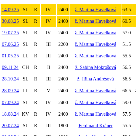
14.09.25
SL
R
IV
2400
ž. Martina Havelková
63.5
30.08.25
SL
R
IV
2400
ž. Martina Havelková
60.5
19.07.25
SL
R
IV
2400
ž. Martina Havelková
57.0
07.06.25
SL
R
III
2200
ž. Martina Havelková
51.5
01.05.25
LL
R
III
2400
ž. Martina Havelková
55.5
09.11.24
CH
R
II
2400
ž. Sabina Mokrošová
56.5
28.10.24
SL
R
III
2400
ž. Jiřina Andrésová
56.5
28.09.24
LL
R
V
2400
ž. Martina Havelková
66.5
07.09.24
SL
R
IV
2400
ž. Martina Havelková
59.0
18.08.24
KV
R
IV
2400
ž. Martina Havelková
57.5
20.07.24
SL
R
III
1800
Ferdinand Kráner
55.5