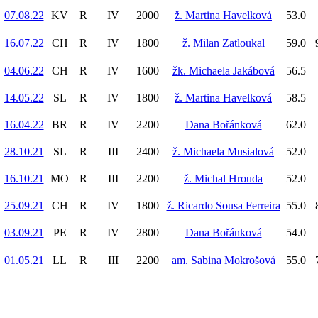
07.08.22
KV
R
IV
2000
ž. Martina Havelková
53.0
16.07.22
CH
R
IV
1800
ž. Milan Zatloukal
59.0
04.06.22
CH
R
IV
1600
žk. Michaela Jakábová
56.5
14.05.22
SL
R
IV
1800
ž. Martina Havelková
58.5
16.04.22
BR
R
IV
2200
Dana Bořánková
62.0
28.10.21
SL
R
III
2400
ž. Michaela Musialová
52.0
16.10.21
MO
R
III
2200
ž. Michal Hrouda
52.0
25.09.21
CH
R
IV
1800
ž. Ricardo Sousa Ferreira
55.0
03.09.21
PE
R
IV
2800
Dana Bořánková
54.0
01.05.21
LL
R
III
2200
am. Sabina Mokrošová
55.0