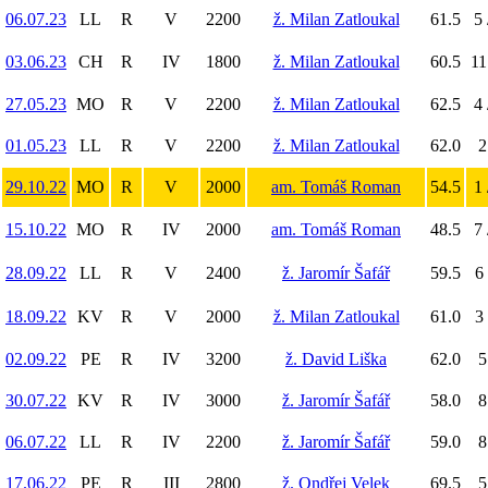
06.07.23
LL
R
V
2200
ž. Milan Zatloukal
61.5
5 
03.06.23
CH
R
IV
1800
ž. Milan Zatloukal
60.5
11
27.05.23
MO
R
V
2200
ž. Milan Zatloukal
62.5
4 
01.05.23
LL
R
V
2200
ž. Milan Zatloukal
62.0
2
29.10.22
MO
R
V
2000
am. Tomáš Roman
54.5
1 
15.10.22
MO
R
IV
2000
am. Tomáš Roman
48.5
7 
28.09.22
LL
R
V
2400
ž. Jaromír Šafář
59.5
6 
18.09.22
KV
R
V
2000
ž. Milan Zatloukal
61.0
3 
02.09.22
PE
R
IV
3200
ž. David Liška
62.0
5
30.07.22
KV
R
IV
3000
ž. Jaromír Šafář
58.0
8
06.07.22
LL
R
IV
2200
ž. Jaromír Šafář
59.0
8
17.06.22
PE
R
III
2800
ž. Ondřej Velek
69.5
5