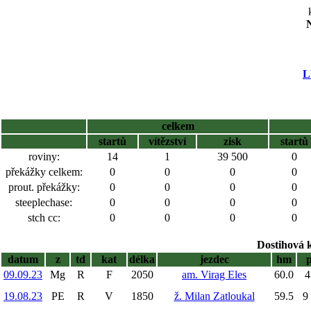
N
L
celkem
startů
vítězství
zisk
startů
roviny:
14
1
39 500
0
překážky celkem:
0
0
0
0
prout. překážky:
0
0
0
0
steeplechase:
0
0
0
0
stch cc:
0
0
0
0
Dostihová 
datum
z
td
kat
délka
jezdec
hm
09.09.23
Mg
R
F
2050
am. Virag Eles
60.0
4
19.08.23
PE
R
V
1850
ž. Milan Zatloukal
59.5
9 