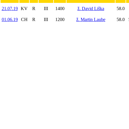
21.07.19
KV
R
III
1400
ž. David Liška
58.0
01.06.19
CH
R
III
1200
ž. Martin Laube
58.0