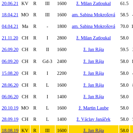
20.06.21
KV
R
III
1600
ž. Milan Zatloukal
61.5
18.04.21
MO
R
III
1600
am. Sabina Mokrošová
58.5
04.04.21
Ma
R
-
1800
am. Sabina Mokrošová
70.0
21.11.20
CH
R
I
2800
ž. Milan Zatloukal
58.0
26.09.20
CH
R
II
1600
ž. Jan Rája
59.5
06.09.20
CH
R
Gd-3
2400
ž. Jan Rája
58.0
15.08.20
CH
R
I
2200
ž. Jan Rája
58.0
28.06.20
CH
R
L
1600
ž. Jan Rája
58.0
06.06.20
CH
R
I
1400
ž. Jan Rája
58.0
20.10.19
MO
R
L
1600
ž. Martin Laube
58.0
28.09.19
CH
R
L
1400
ž. Václav Janáček
58.0
18.08.19
KV
R
III
1600
ž. Jan Rája
58.0