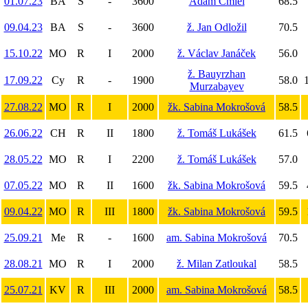
01.07.23
BA
S
-
3600
Adam Čmiel
68.5
09.04.23
BA
S
-
3600
ž. Jan Odložil
70.5
15.10.22
MO
R
I
2000
ž. Václav Janáček
56.0
ž. Bauyrzhan
17.09.22
Cy
R
-
1900
58.0
Murzabayev
27.08.22
MO
R
I
2000
žk. Sabina Mokrošová
58.5
26.06.22
CH
R
II
1800
ž. Tomáš Lukášek
61.5
28.05.22
MO
R
I
2200
ž. Tomáš Lukášek
57.0
07.05.22
MO
R
II
1600
žk. Sabina Mokrošová
59.5
09.04.22
MO
R
III
1800
žk. Sabina Mokrošová
59.5
25.09.21
Me
R
-
1600
am. Sabina Mokrošová
70.5
28.08.21
MO
R
I
2000
ž. Milan Zatloukal
58.5
25.07.21
KV
R
III
2000
am. Sabina Mokrošová
58.5