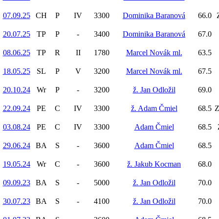
07.09.25
CH
P
IV
3300
Dominika Baranová
66.0
20.07.25
TP
P
-
3400
Dominika Baranová
67.0
08.06.25
TP
R
II
1780
Marcel Novák ml.
63.5
18.05.25
SL
P
V
3200
Marcel Novák ml.
67.5
20.10.24
Wr
P
-
3200
ž. Jan Odložil
69.0
22.09.24
PE
C
IV
3300
ž. Adam Čmiel
68.5
Z
03.08.24
PE
C
IV
3300
Adam Čmiel
68.5
29.06.24
BA
S
-
3600
Adam Čmiel
68.5
19.05.24
Wr
C
-
3600
ž. Jakub Kocman
68.0
09.09.23
BA
S
-
5000
ž. Jan Odložil
70.0
30.07.23
BA
S
-
4100
ž. Jan Odložil
70.0