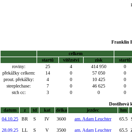
Franklin F
celkem
startů
vítězství
zisk
startů
roviny:
25
4
414 950
0
překážky celkem:
14
0
57 050
0
prout. překážky:
4
0
10 425
0
steeplechase:
7
0
46 625
0
stch cc:
3
0
0
0
Dostihová 
datum
z
td
kat
délka
jezdec
hm
04.10.25
BR
S
IV
3600
am. Adam Leuchter
65.5
28.09.25
LL
S
V
3500
am. Adam Leuchter
65.5