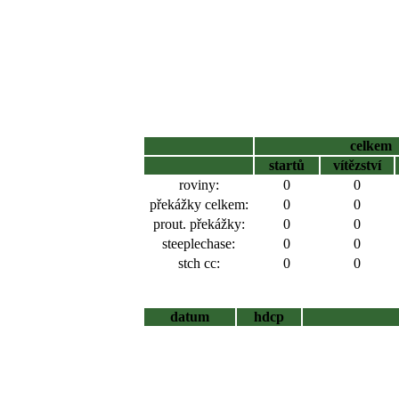
celkem
startů
vítězství
roviny:
0
0
překážky celkem:
0
0
prout. překážky:
0
0
steeplechase:
0
0
stch cc:
0
0
datum
hdcp