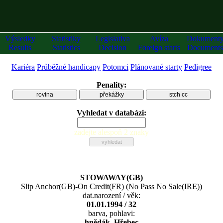
Výsledky
Statistiky
Legislativa
Avíza
Dokument
Results
Statistics
Decision
Foreign starts
Documents
Kariéra
Průběžné handicapy
Potomci
Plánované starty
Pedigree
Penality:
rovina
překážky
stch cc
Vyhledat v databázi:
zadejte alespoň 2 znaky
STOWAWAY(GB)
Slip Anchor(GB)
-
On Credit(FR)
(
No Pass No Sale(IRE)
)
dat.narození / věk:
01.01.1994 / 32
barva, pohlavi:
hnědák, Hřebec