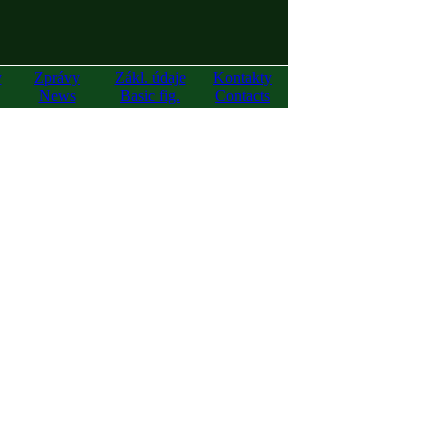
y
Zprávy
Zákl. údaje
Kontakty
News
Basic fig.
Contacts