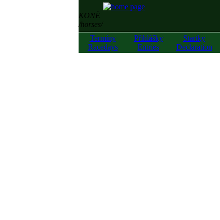
KONĚ
/horses/
Termíny
Přihlášky
Startky
Racedays
Entries
Declaration