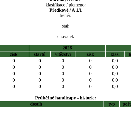
klasifikace / plemeno:
Předkové / A 1/1
trenér:
stáj:
chovatel:
2026
zisk
startů
vítězství
zisk
klas.
0
0
0
0
0,0
0
0
0
0
0,0
0
0
0
0
0,0
0
0
0
0
0,0
0
0
0
0
0,0
Průběžné handicapy - historie:
dostih
typ
poř