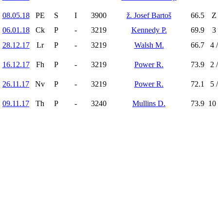
08.05.18
PE
S
I
3900
ž. Josef Bartoš
66.5
Z 
06.01.18
Ck
P
-
3219
Kennedy P.
69.9
3 
28.12.17
Lr
P
-
3219
Walsh M.
66.7
4 
16.12.17
Fh
P
-
3219
Power R.
73.9
2 
26.11.17
Nv
P
-
3219
Power R.
72.1
5 
09.11.17
Th
P
-
3240
Mullins D.
73.9
10 