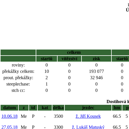
Ú
celkem
startů
vítězství
zisk
startů
roviny:
0
0
0
0
překážky celkem:
10
0
193 077
0
prout. překážky:
2
0
32 946
0
steeplechase:
1
0
0
0
stch cc:
0
0
0
0
Dostihová 
datum
z
td
kat
délka
jezdec
hm
p
10.06.18
Me
P
-
3500
ž. Jiří Kousek
66.5
5 
27.05.18
Me
P
-
3300
ž. Lukáš Matuský
66.5
5 