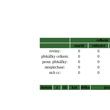
celkem
startů
vítězství
roviny:
0
0
překážky celkem:
0
0
prout. překážky:
0
0
steeplechase:
0
0
stch cc:
0
0
datum
z
td
kat
délka
jez