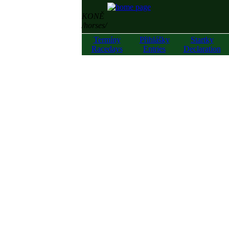
KONĚ
/horses/
Termíny
Přihlášky
Startky
Racedays
Entries
Declaration