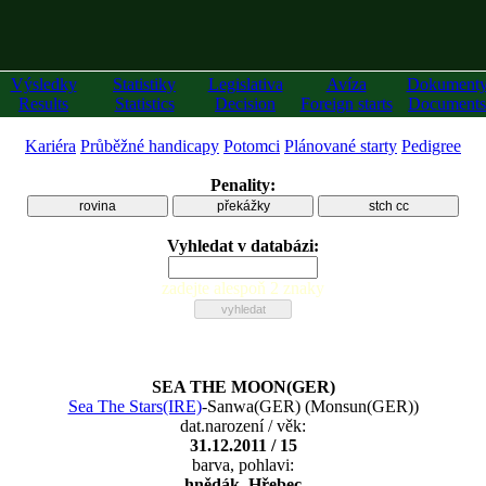
Výsledky
Statistiky
Legislativa
Avíza
Dokument
Results
Statistics
Decision
Foreign starts
Documents
Kariéra
Průběžné handicapy
Potomci
Plánované starty
Pedigree
Penality:
rovina
překážky
stch cc
Vyhledat v databázi:
zadejte alespoň 2 znaky
SEA THE MOON(GER)
Sea The Stars(IRE)
-
Sanwa(GER)
(
Monsun(GER)
)
dat.narození / věk:
31.12.2011 / 15
barva, pohlavi:
hnědák, Hřebec