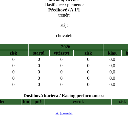
klasifikace / plemeno:
Předkové / A 1/1
trenér:
stáj:
chovatel:
2026
zisk
startů
vítězství
zisk
klas.
0
0
0
0
0,0
0
0
0
0
0,0
0
0
0
0
0,0
0
0
0
0
0,0
0
0
0
0
0,0
Dostihová kariéra / Racing performances:
dec
hm
poř
výrok
zisk
skrýt neodst.