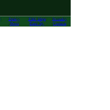
y
Zprávy
Zákl. údaje
Kontakty
News
Basic fig.
Contacts