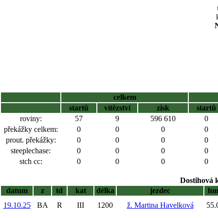
N
celkem
startů
vítězství
zisk
startů
roviny:
57
9
596 610
0
překážky celkem:
0
0
0
0
prout. překážky:
0
0
0
0
steeplechase:
0
0
0
0
stch cc:
0
0
0
0
Dostihová 
datum
z
td
kat
délka
jezdec
h
19.10.25
BA
R
III
1200
ž. Martina Havelková
55.