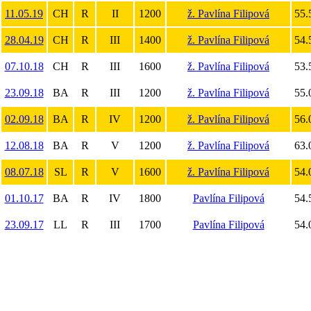
11.05.19
CH
R
II
1200
ž. Pavlína Filipová
55.
28.04.19
CH
R
III
1400
ž. Pavlína Filipová
54.
07.10.18
CH
R
III
1600
ž. Pavlína Filipová
53.
23.09.18
BA
R
III
1200
ž. Pavlína Filipová
55.
02.09.18
BA
R
IV
1200
ž. Pavlína Filipová
56.
12.08.18
BA
R
V
1200
ž. Pavlína Filipová
63.
08.07.18
SL
R
V
1600
ž. Pavlína Filipová
54.
01.10.17
BA
R
IV
1800
Pavlína Filipová
54.
23.09.17
LL
R
III
1700
Pavlína Filipová
54.