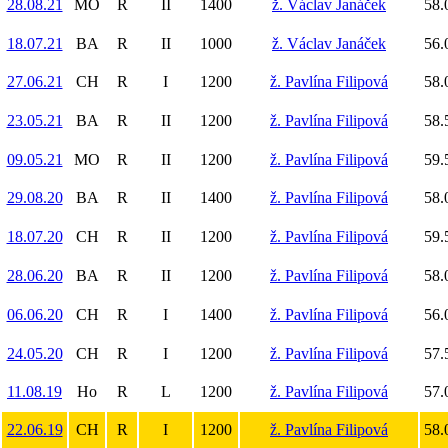
28.08.21
MO
R
II
1400
ž. Václav Janáček
58.
18.07.21
BA
R
II
1000
ž. Václav Janáček
56.
27.06.21
CH
R
I
1200
ž. Pavlína Filipová
58.
23.05.21
BA
R
II
1200
ž. Pavlína Filipová
58.
09.05.21
MO
R
II
1200
ž. Pavlína Filipová
59.
29.08.20
BA
R
II
1400
ž. Pavlína Filipová
58.
18.07.20
CH
R
II
1200
ž. Pavlína Filipová
59.
28.06.20
BA
R
II
1200
ž. Pavlína Filipová
58.
06.06.20
CH
R
I
1400
ž. Pavlína Filipová
56.
24.05.20
CH
R
I
1200
ž. Pavlína Filipová
57.
11.08.19
Ho
R
L
1200
ž. Pavlína Filipová
57.
22.06.19
CH
R
I
1200
ž. Pavlína Filipová
58.