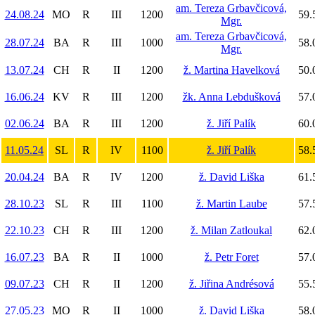
am. Tereza Grbavčicová,
24.08.24
MO
R
III
1200
59.
Mgr.
am. Tereza Grbavčicová,
28.07.24
BA
R
III
1000
58.
Mgr.
13.07.24
CH
R
II
1200
ž. Martina Havelková
50.
16.06.24
KV
R
III
1200
žk. Anna Lebdušková
57.
02.06.24
BA
R
III
1200
ž. Jiří Palík
60.
11.05.24
SL
R
IV
1100
ž. Jiří Palík
58.
20.04.24
BA
R
IV
1200
ž. David Liška
61.
28.10.23
SL
R
III
1100
ž. Martin Laube
57.
22.10.23
CH
R
III
1200
ž. Milan Zatloukal
62.
16.07.23
BA
R
II
1000
ž. Petr Foret
57.
09.07.23
CH
R
II
1200
ž. Jiřina Andrésová
55.
27.05.23
MO
R
II
1000
ž. David Liška
58.