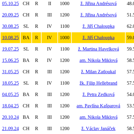
05.10.25
CH
R
II
1000
ž. Jiřina Andrésová
48.
20.09.25
CH
R
III
1200
ž. Jiřina Andrésová
51.
30.08.25
SL
R
IV
1100
ž. Jiří Chaloupka
62.
10.08.25
BA
R
IV
1000
ž. Jiří Chaloupka
59.
19.07.25
SL
R
IV
1100
ž. Martina Havelková
59.
15.06.25
BA
R
IV
1200
am. Nikola Miklová
58.
31.05.25
CH
R
III
1200
ž. Milan Zatloukal
57.
18.05.25
SL
R
IV
1100
žk. Filip Hellebrand
57.
04.05.25
BA
R
III
1200
ž. Petra Zedková
54.
18.04.25
CH
R
III
1200
am. Pavlína Kašparová
53.
20.10.24
BA
R
III
1200
am. Nikola Miklová
57.
21.09.24
CH
R
III
1200
ž. Václav Janáček
58.