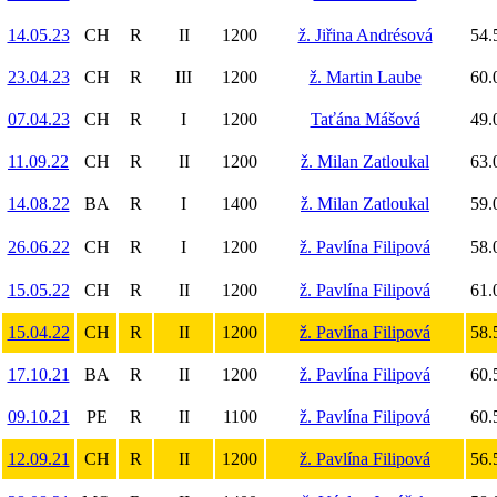
14.05.23
CH
R
II
1200
ž. Jiřina Andrésová
54.
23.04.23
CH
R
III
1200
ž. Martin Laube
60.
07.04.23
CH
R
I
1200
Taťána Mášová
49.
11.09.22
CH
R
II
1200
ž. Milan Zatloukal
63.
14.08.22
BA
R
I
1400
ž. Milan Zatloukal
59.
26.06.22
CH
R
I
1200
ž. Pavlína Filipová
58.
15.05.22
CH
R
II
1200
ž. Pavlína Filipová
61.
15.04.22
CH
R
II
1200
ž. Pavlína Filipová
58.
17.10.21
BA
R
II
1200
ž. Pavlína Filipová
60.
09.10.21
PE
R
II
1100
ž. Pavlína Filipová
60.
12.09.21
CH
R
II
1200
ž. Pavlína Filipová
56.