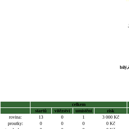
bílý
celkem
startů
vítězství
umístění
zisk
rovina:
13
0
1
3 000 Kč
proutky:
0
0
0
0 Kč