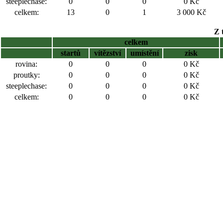
steeplechase:
0
0
0
0 Kč
celkem:
13
0
1
3 000 Kč
Z 
celkem
startů
vítězství
umístění
zisk
rovina:
0
0
0
0 Kč
proutky:
0
0
0
0 Kč
steeplechase:
0
0
0
0 Kč
celkem:
0
0
0
0 Kč