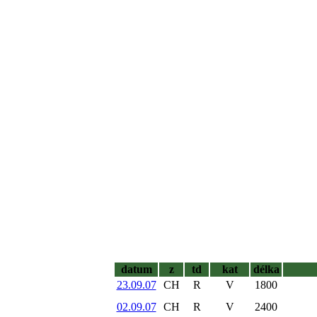
datum
z
td
kat
délka
23.09.07
CH
R
V
1800
02.09.07
CH
R
V
2400