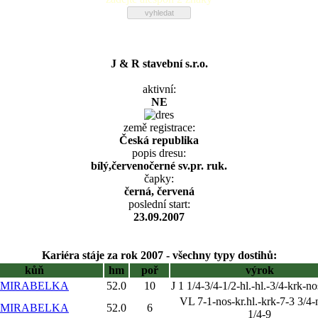
J & R stavební s.r.o.
aktivní:
NE
země registrace:
Česká republika
popis dresu:
bílý,červenočerné sv.pr. ruk.
čapky:
černá, červená
poslední start:
23.09.2007
Kariéra stáje za rok 2007 - všechny typy dostihů:
kůň
hm
poř
výrok
MIRABELKA
52.0
10
J 1 1/4-3/4-1/2-hl.-hl.-3/4-krk-no
VL 7-1-nos-kr.hl.-krk-7-3 3/4-
MIRABELKA
52.0
6
1/4-9