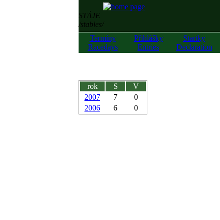
STÁJE
/stables/
Termíny
Přihlášky
Startky
Racedays
Entries
Declaration
rok
S
V
2007
7
0
2006
6
0