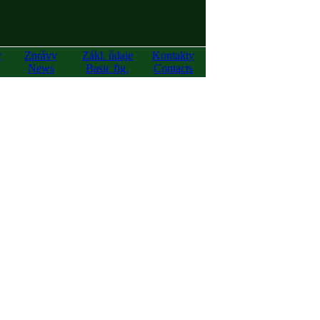
y
Zprávy
Zákl. údaje
Kontakty
News
Basic fig.
Contacts