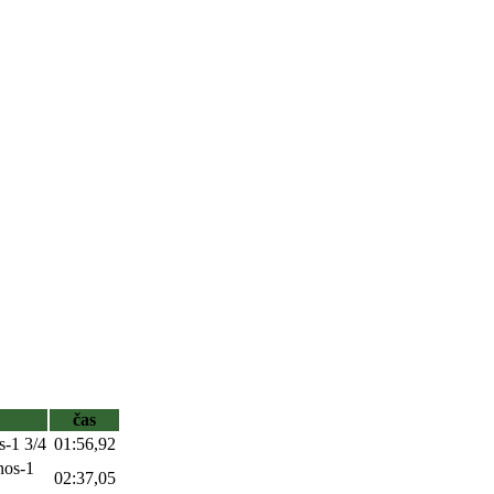
čas
s-1 3/4
01:56,92
nos-1
02:37,05