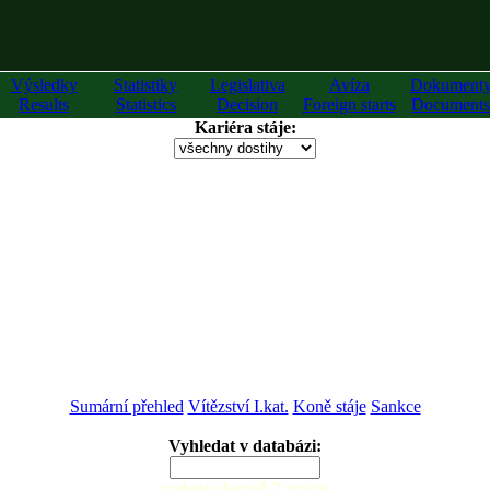
Výsledky
Statistiky
Legislativa
Avíza
Dokument
Results
Statistics
Decision
Foreign starts
Documents
Kariéra stáje:
Sumární přehled
Vítězství I.kat.
Koně stáje
Sankce
Vyhledat v databázi:
zadejte alespoň 2 znaky