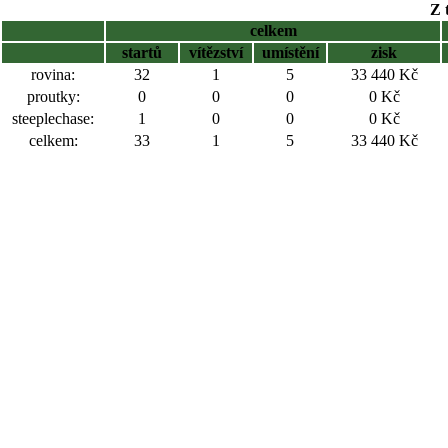
Z 
celkem
startů
vítězství
umístění
zisk
rovina:
32
1
5
33 440 Kč
proutky:
0
0
0
0 Kč
steeplechase:
1
0
0
0 Kč
celkem:
33
1
5
33 440 Kč