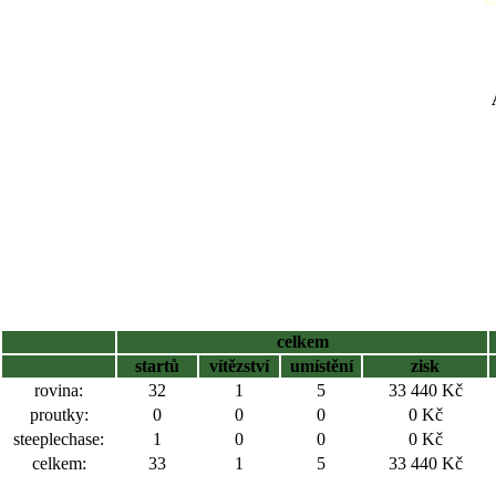
celkem
startů
vítězství
umístění
zisk
rovina:
32
1
5
33 440 Kč
proutky:
0
0
0
0 Kč
steeplechase:
1
0
0
0 Kč
celkem:
33
1
5
33 440 Kč