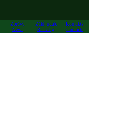
y
Zprávy
Zákl. údaje
Kontakty
News
Basic fig.
Contacts