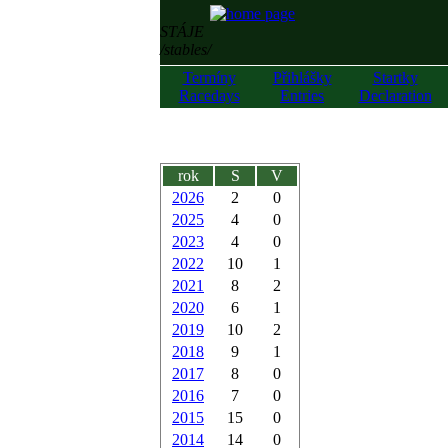
STÁJE
/stables/
Termíny
Přihlášky
Startky
Racedays
Entries
Declaration
rok
S
V
2026
2
0
2025
4
0
2023
4
0
2022
10
1
2021
8
2
2020
6
1
2019
10
2
2018
9
1
2017
8
0
2016
7
0
2015
15
0
2014
14
0