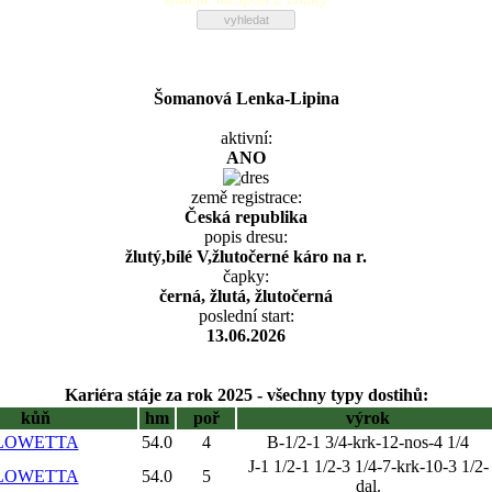
Šomanová Lenka-Lipina
aktivní:
ANO
země registrace:
Česká republika
popis dresu:
žlutý,bílé V,žlutočerné káro na r.
čapky:
černá, žlutá, žlutočerná
poslední start:
13.06.2026
Kariéra stáje za rok 2025 - všechny typy dostihů:
kůň
hm
poř
výrok
LOWETTA
54.0
4
B-1/2-1 3/4-krk-12-nos-4 1/4
J-1 1/2-1 1/2-3 1/4-7-krk-10-3 1/2-
LOWETTA
54.0
5
dal.