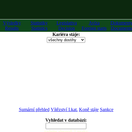
Výsledky
Statistiky
Legislativa
Avíza
Dokument
Results
Statistics
Decision
Foreign starts
Documents
Kariéra stáje:
Sumární přehled
Vítězství I.kat.
Koně stáje
Sankce
Vyhledat v databázi:
zadejte alespoň 2 znaky