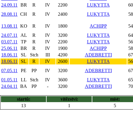
24.09.11
BR
R
IV
2200
LUKYTTA
60
28.08.11
CH
R
IV
2400
LUKYTTA
58
13.08.11
KO
R
IV
1800
ACHIPP
54
24.07.11
AL
R
IV
3200
LUKYTTA
64
03.07.11
TP
R
IV
2200
LUKYTTA
56
25.06.11
BR
R
IV
1900
ACHIPP
58
18.06.11
SL
Stch
III
4200
ADEBRETTI
67
18.06.11
SL
R
IV
2600
LUKYTTA
56
07.05.11
PE
PP
IV
3200
ADEBRETTI
67
01.05.11
LL
Stch
IV
3600
LUKYTTA
65
24.04.11
BA
PP
-
3200
ADEBRETTI
70
startů:
vítězství:
míst:
13
1
5