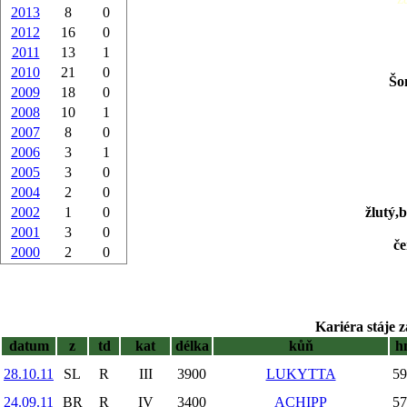
2013
8
0
2012
16
0
2011
13
1
2010
21
0
Šo
2009
18
0
2008
10
1
2007
8
0
2006
3
1
2005
3
0
2004
2
0
2002
1
0
žlutý,b
2001
3
0
če
2000
2
0
Kariéra stáje 
datum
z
td
kat
délka
kůň
h
28.10.11
SL
R
III
3900
LUKYTTA
59
24.09.11
BR
R
IV
3400
ACHIPP
57