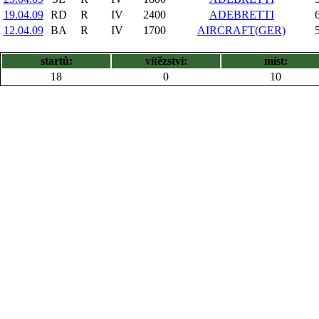
19.04.09
RD
R
IV
2400
ADEBRETTI
12.04.09
BA
R
IV
1700
AIRCRAFT(GER)
startů:
vítězství:
míst:
18
0
10