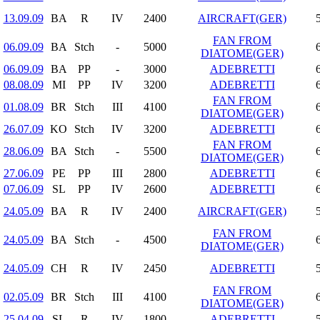
13.09.09
BA
R
IV
2400
AIRCRAFT(GER)
FAN FROM
06.09.09
BA
Stch
-
5000
DIATOME(GER)
06.09.09
BA
PP
-
3000
ADEBRETTI
08.08.09
MI
PP
IV
3200
ADEBRETTI
FAN FROM
01.08.09
BR
Stch
III
4100
DIATOME(GER)
26.07.09
KO
Stch
IV
3200
ADEBRETTI
FAN FROM
28.06.09
BA
Stch
-
5500
DIATOME(GER)
27.06.09
PE
PP
III
2800
ADEBRETTI
07.06.09
SL
PP
IV
2600
ADEBRETTI
24.05.09
BA
R
IV
2400
AIRCRAFT(GER)
FAN FROM
24.05.09
BA
Stch
-
4500
DIATOME(GER)
24.05.09
CH
R
IV
2450
ADEBRETTI
FAN FROM
02.05.09
BR
Stch
III
4100
DIATOME(GER)
25.04.09
SL
R
IV
1800
ADEBRETTI