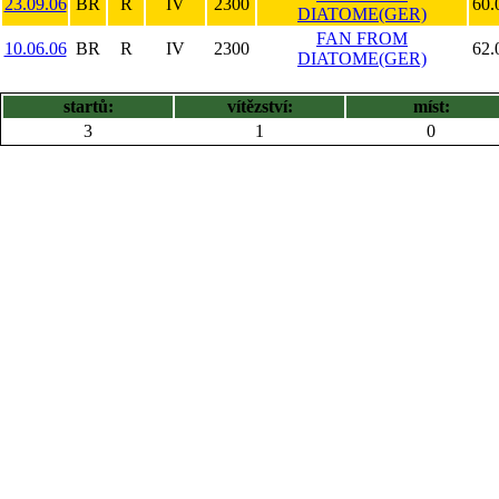
23.09.06
BR
R
IV
2300
60.
DIATOME(GER)
FAN FROM
10.06.06
BR
R
IV
2300
62.
DIATOME(GER)
startů:
vítězství:
míst:
3
1
0