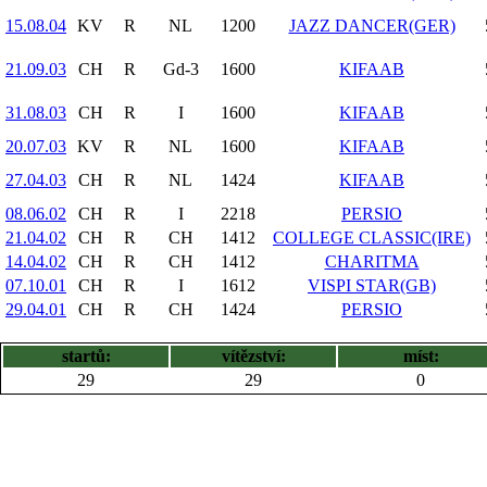
15.08.04
KV
R
NL
1200
JAZZ DANCER(GER)
21.09.03
CH
R
Gd-3
1600
KIFAAB
31.08.03
CH
R
I
1600
KIFAAB
20.07.03
KV
R
NL
1600
KIFAAB
27.04.03
CH
R
NL
1424
KIFAAB
08.06.02
CH
R
I
2218
PERSIO
21.04.02
CH
R
CH
1412
COLLEGE CLASSIC(IRE)
14.04.02
CH
R
CH
1412
CHARITMA
07.10.01
CH
R
I
1612
VISPI STAR(GB)
29.04.01
CH
R
CH
1424
PERSIO
startů:
vítězství:
míst:
29
29
0