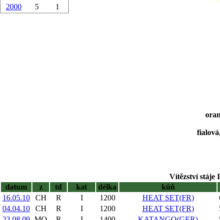
2000
5
1
oran
fialová
Vítězství stáje 
datum
z
td
kat
délka
kůň
16.05.10
CH
R
I
1200
HEAT SET(FR)
04.04.10
CH
R
I
1200
HEAT SET(FR)
23.08.09
MO
R
I
1400
KATANGO(GER)