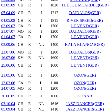
03.05.09
CH
R
I
1820
THE JOE MCARDLE(GER)
05.04.09
CH
R
I
1212
DAIDALOS(GER)
04.05.08
CH
R
I
1815
RIVER SPEED(GER)
02.09.07
Eb
R
L
1700
LE VENT(GER)
21.07.07
MO
R
I
1200
DAIDALOS(GER)
01.04.07
Eb
R
L
1700
LE VENT(GER)
03.09.06
CH
R
NL
1400
KALA BLANCA(GER)
23.07.06
MO
R
I
1200
DAIDALOS(GER)
16.07.06
KV
R
NL
1600
LE VENT(GER)
25.06.06
CH
R
I
1600
LE VENT(GER)
21.05.06
CH
R
I
1200
OZON(GER)
12.03.06
Eb
R
L
1100
OZON(GER)
24.07.05
MO
R
I
1200
OZON(GER)
26.06.05
CH
R
I
1600
KIFAAB
03.10.04
CH
R
NL
1616
JAZZ DANCER(GER)
05.09.04
CH
R
NL
1410
JAZZ DANCER(GER)