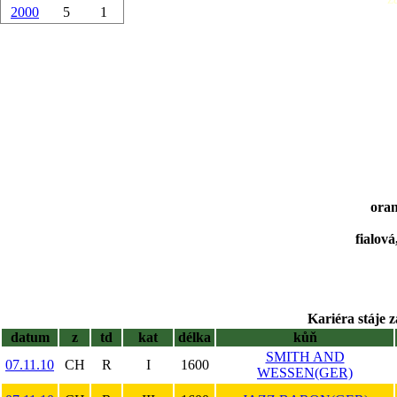
2000
5
1
oran
fialová
Kariéra stáje z
datum
z
td
kat
délka
kůň
SMITH AND
07.11.10
CH
R
I
1600
WESSEN(GER)