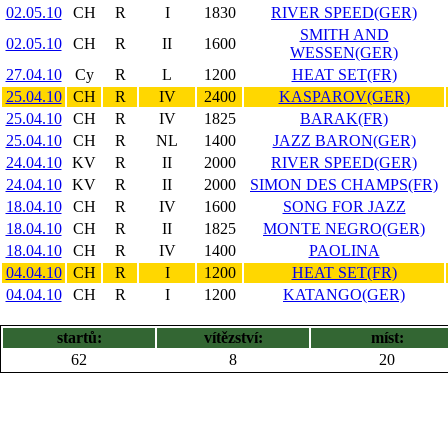
02.05.10
CH
R
I
1830
RIVER SPEED(GER)
SMITH AND
02.05.10
CH
R
II
1600
WESSEN(GER)
27.04.10
Cy
R
L
1200
HEAT SET(FR)
25.04.10
CH
R
IV
2400
KASPAROV(GER)
25.04.10
CH
R
IV
1825
BARAK(FR)
25.04.10
CH
R
NL
1400
JAZZ BARON(GER)
24.04.10
KV
R
II
2000
RIVER SPEED(GER)
24.04.10
KV
R
II
2000
SIMON DES CHAMPS(FR)
18.04.10
CH
R
IV
1600
SONG FOR JAZZ
18.04.10
CH
R
II
1825
MONTE NEGRO(GER)
18.04.10
CH
R
IV
1400
PAOLINA
04.04.10
CH
R
I
1200
HEAT SET(FR)
04.04.10
CH
R
I
1200
KATANGO(GER)
startů:
vítězství:
míst:
62
8
20