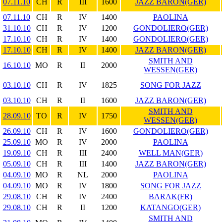
07.11.10
CH
R
III
1600
JAZZ BARON(GER)
07.11.10
CH
R
IV
1400
PAOLINA
31.10.10
CH
R
IV
1200
GONDOLIERO(GER)
17.10.10
CH
R
IV
1400
GONDOLIERO(GER)
17.10.10
CH
R
IV
1400
JAZZ BARON(GER)
SMITH AND
16.10.10
MO
R
II
2000
WESSEN(GER)
03.10.10
CH
R
IV
1825
SONG FOR JAZZ
03.10.10
CH
R
II
1600
JAZZ BARON(GER)
SMITH AND
28.09.10
TO
R
IV
1750
WESSEN(GER)
26.09.10
CH
R
IV
1600
GONDOLIERO(GER)
25.09.10
MO
R
IV
2000
PAOLINA
19.09.10
CH
R
III
2400
WELL MAN(GER)
05.09.10
CH
R
III
1400
JAZZ BARON(GER)
04.09.10
MO
R
NL
2000
PAOLINA
04.09.10
MO
R
IV
1800
SONG FOR JAZZ
29.08.10
CH
R
IV
2400
BARAK(FR)
29.08.10
CH
R
II
1200
KATANGO(GER)
SMITH AND