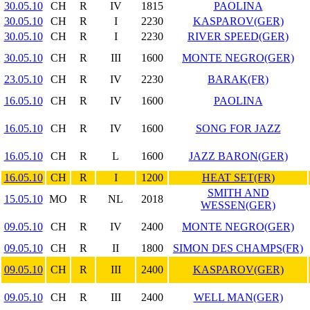
30.05.10
CH
R
IV
1815
PAOLINA
30.05.10
CH
R
I
2230
KASPAROV(GER)
30.05.10
CH
R
I
2230
RIVER SPEED(GER)
30.05.10
CH
R
III
1600
MONTE NEGRO(GER)
23.05.10
CH
R
IV
2230
BARAK(FR)
16.05.10
CH
R
IV
1600
PAOLINA
16.05.10
CH
R
IV
1600
SONG FOR JAZZ
16.05.10
CH
R
L
1600
JAZZ BARON(GER)
16.05.10
CH
R
I
1200
HEAT SET(FR)
SMITH AND
15.05.10
MO
R
NL
2018
WESSEN(GER)
09.05.10
CH
R
IV
2400
MONTE NEGRO(GER)
09.05.10
CH
R
II
1800
SIMON DES CHAMPS(FR)
09.05.10
CH
R
III
2400
KASPAROV(GER)
09.05.10
CH
R
III
2400
WELL MAN(GER)