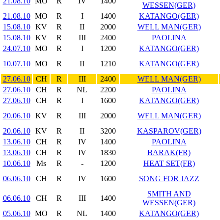
21.08.10
MO
R
IV
1400
WESSEN(GER)
21.08.10
MO
R
I
1400
KATANGO(GER)
15.08.10
KV
R
II
2000
WELL MAN(GER)
15.08.10
KV
R
III
2400
PAOLINA
24.07.10
MO
R
I
1200
KATANGO(GER)
10.07.10
MO
R
II
1210
KATANGO(GER)
27.06.10
CH
R
III
2400
WELL MAN(GER)
27.06.10
CH
R
NL
2200
PAOLINA
27.06.10
CH
R
I
1600
KATANGO(GER)
20.06.10
KV
R
III
2000
WELL MAN(GER)
20.06.10
KV
R
II
3200
KASPAROV(GER)
13.06.10
CH
R
IV
1400
PAOLINA
13.06.10
CH
R
IV
1830
BARAK(FR)
10.06.10
Ms
R
-
1200
HEAT SET(FR)
06.06.10
CH
R
IV
1600
SONG FOR JAZZ
SMITH AND
06.06.10
CH
R
III
1400
WESSEN(GER)
05.06.10
MO
R
NL
1400
KATANGO(GER)