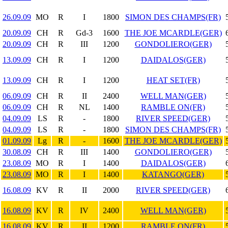
26.09.09
MO
R
I
1800
SIMON DES CHAMPS(FR)
20.09.09
CH
R
Gd-3
1600
THE JOE MCARDLE(GER)
20.09.09
CH
R
III
1200
GONDOLIERO(GER)
13.09.09
CH
R
I
1200
DAIDALOS(GER)
13.09.09
CH
R
I
1200
HEAT SET(FR)
06.09.09
CH
R
II
2400
WELL MAN(GER)
06.09.09
CH
R
NL
1400
RAMBLE ON(FR)
04.09.09
LS
R
-
1800
RIVER SPEED(GER)
04.09.09
LS
R
-
1800
SIMON DES CHAMPS(FR)
01.09.09
Lg
R
-
1600
THE JOE MCARDLE(GER)
30.08.09
CH
R
III
1400
GONDOLIERO(GER)
23.08.09
MO
R
I
1400
DAIDALOS(GER)
23.08.09
MO
R
I
1400
KATANGO(GER)
16.08.09
KV
R
II
2000
RIVER SPEED(GER)
16.08.09
KV
R
IV
2400
WELL MAN(GER)
16.08.09
KV
R
II
1200
RAMBLE ON(FR)