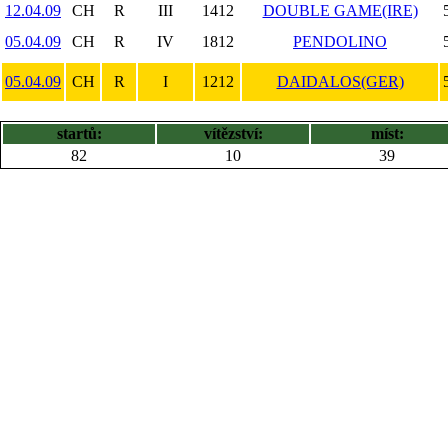
12.04.09
CH
R
III
1412
DOUBLE GAME(IRE)
05.04.09
CH
R
IV
1812
PENDOLINO
05.04.09
CH
R
I
1212
DAIDALOS(GER)
startů:
vítězství:
míst:
82
10
39