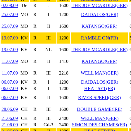
02.08.09
De
R
-
1600
THE JOE MCARDLE(GER)
25.07.09
MO
R
I
1200
DAIDALOS(GER)
25.07.09
MO
R
II
1600
KATANGO(GER)
19.07.09
KV
R
III
1200
RAMBLE ON(FR)
19.07.09
KV
R
NL
1600
THE JOE MCARDLE(GER)
11.07.09
MO
R
II
1410
KATANGO(GER)
11.07.09
MO
R
III
2218
WELL MAN(GER)
06.07.09
KV
R
I
1200
DAIDALOS(GER)
06.07.09
KV
R
I
1200
HEAT SET(FR)
06.07.09
KV
R
II
1600
RIVER SPEED(GER)
28.06.09
CH
R
III
1600
DOUBLE GAME(IRE)
21.06.09
CH
R
III
2400
WELL MAN(GER)
21.06.09
CH
R
Gd-3
2400
SIMON DES CHAMPS(FR)