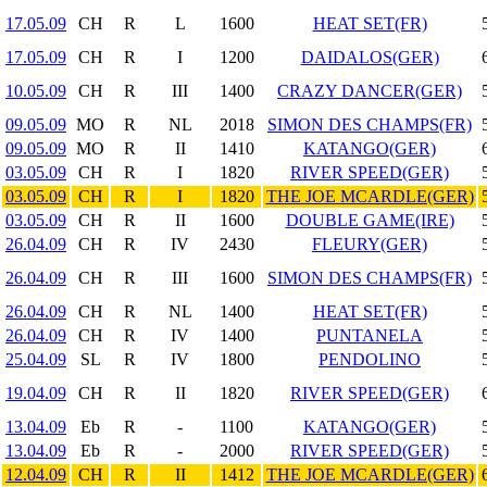
17.05.09
CH
R
L
1600
HEAT SET(FR)
17.05.09
CH
R
I
1200
DAIDALOS(GER)
10.05.09
CH
R
III
1400
CRAZY DANCER(GER)
09.05.09
MO
R
NL
2018
SIMON DES CHAMPS(FR)
09.05.09
MO
R
II
1410
KATANGO(GER)
03.05.09
CH
R
I
1820
RIVER SPEED(GER)
03.05.09
CH
R
I
1820
THE JOE MCARDLE(GER)
03.05.09
CH
R
II
1600
DOUBLE GAME(IRE)
26.04.09
CH
R
IV
2430
FLEURY(GER)
26.04.09
CH
R
III
1600
SIMON DES CHAMPS(FR)
26.04.09
CH
R
NL
1400
HEAT SET(FR)
26.04.09
CH
R
IV
1400
PUNTANELA
25.04.09
SL
R
IV
1800
PENDOLINO
19.04.09
CH
R
II
1820
RIVER SPEED(GER)
13.04.09
Eb
R
-
1100
KATANGO(GER)
13.04.09
Eb
R
-
2000
RIVER SPEED(GER)
12.04.09
CH
R
II
1412
THE JOE MCARDLE(GER)