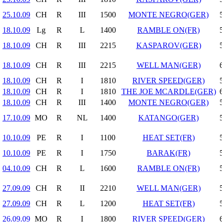
25.10.09
CH
R
III
1500
MONTE NEGRO(GER)
18.10.09
Lg
R
L
1400
RAMBLE ON(FR)
18.10.09
CH
R
III
2215
KASPAROV(GER)
18.10.09
CH
R
III
2215
WELL MAN(GER)
18.10.09
CH
R
I
1810
RIVER SPEED(GER)
18.10.09
CH
R
I
1810
THE JOE MCARDLE(GER)
18.10.09
CH
R
III
1400
MONTE NEGRO(GER)
17.10.09
MO
R
NL
1400
KATANGO(GER)
10.10.09
PE
R
I
1100
HEAT SET(FR)
10.10.09
PE
R
I
1750
BARAK(FR)
04.10.09
CH
R
L
1600
RAMBLE ON(FR)
27.09.09
CH
R
II
2210
WELL MAN(GER)
27.09.09
CH
R
L
1200
HEAT SET(FR)
26.09.09
MO
R
I
1800
RIVER SPEED(GER)