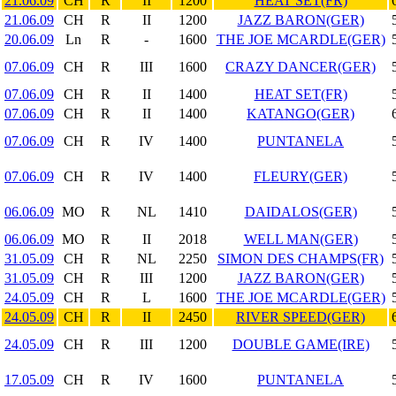
21.06.09
CH
R
II
1200
HEAT SET(FR)
21.06.09
CH
R
II
1200
JAZZ BARON(GER)
20.06.09
Ln
R
-
1600
THE JOE MCARDLE(GER)
07.06.09
CH
R
III
1600
CRAZY DANCER(GER)
07.06.09
CH
R
II
1400
HEAT SET(FR)
07.06.09
CH
R
II
1400
KATANGO(GER)
07.06.09
CH
R
IV
1400
PUNTANELA
07.06.09
CH
R
IV
1400
FLEURY(GER)
06.06.09
MO
R
NL
1410
DAIDALOS(GER)
06.06.09
MO
R
II
2018
WELL MAN(GER)
31.05.09
CH
R
NL
2250
SIMON DES CHAMPS(FR)
31.05.09
CH
R
III
1200
JAZZ BARON(GER)
24.05.09
CH
R
L
1600
THE JOE MCARDLE(GER)
24.05.09
CH
R
II
2450
RIVER SPEED(GER)
24.05.09
CH
R
III
1200
DOUBLE GAME(IRE)
17.05.09
CH
R
IV
1600
PUNTANELA