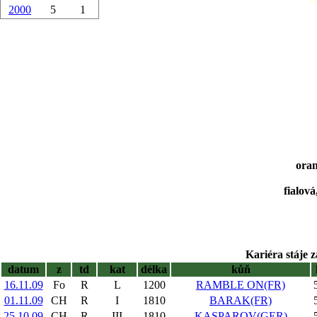
2000
5
1
oran
fialová
Kariéra stáje z
datum
z
td
kat
délka
kůň
16.11.09
Fo
R
L
1200
RAMBLE ON(FR)
01.11.09
CH
R
I
1810
BARAK(FR)
25.10.09
CH
R
III
1810
KASPAROV(GER)