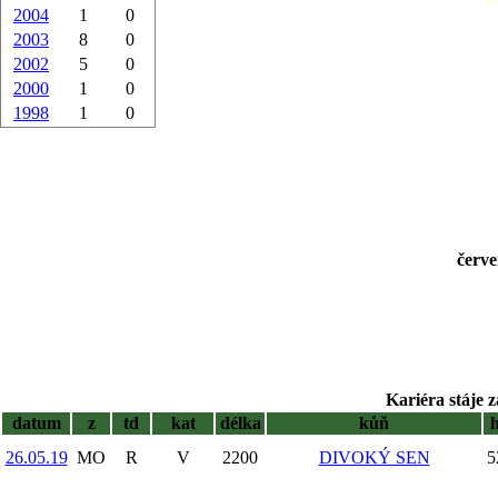
2004
1
0
2003
8
0
2002
5
0
2000
1
0
1998
1
0
červe
Kariéra stáje z
datum
z
td
kat
délka
kůň
26.05.19
MO
R
V
2200
DIVOKÝ SEN
5