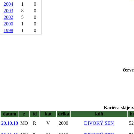
2004
1
0
2003
8
0
2002
5
0
2000
1
0
1998
1
0
červe
Kariéra stáje z
datum
z
td
kat
délka
kůň
h
20.10.18
MO
R
V
2000
DIVOKÝ SEN
52