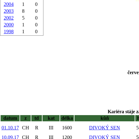
2004
1
0
2003
8
0
2002
5
0
2000
1
0
1998
1
0
červe
Kariéra stáje z
datum
z
td
kat
délka
kůň
01.10.17
CH
R
III
1600
DIVOKÝ SEN
5
10.09.17
CH
R
III
1200
DIVOKÝ SEN
5