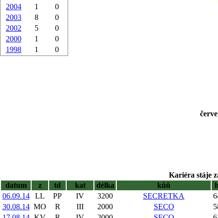
2004
1
0
2003
8
0
2002
5
0
2000
1
0
1998
1
0
červe
Kariéra stáje z
datum
z
td
kat
délka
kůň
06.09.14
LL
PP
IV
3200
SECRETKA
6
30.08.14
MO
R
III
2000
SECO
5
17.08.14
KV
R
IV
2000
SECO
6