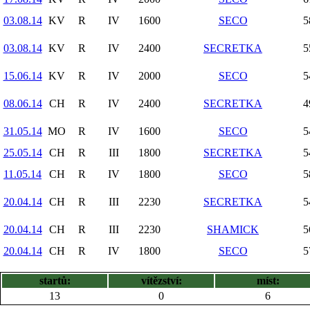
03.08.14
KV
R
IV
1600
SECO
5
03.08.14
KV
R
IV
2400
SECRETKA
5
15.06.14
KV
R
IV
2000
SECO
5
08.06.14
CH
R
IV
2400
SECRETKA
4
31.05.14
MO
R
IV
1600
SECO
5
25.05.14
CH
R
III
1800
SECRETKA
5
11.05.14
CH
R
IV
1800
SECO
5
20.04.14
CH
R
III
2230
SECRETKA
5
20.04.14
CH
R
III
2230
SHAMICK
5
20.04.14
CH
R
IV
1800
SECO
5
startů:
vítězství:
míst:
13
0
6