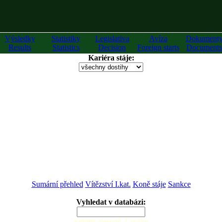
Výsledky
Statistiky
Legislativa
Avíza
Dokument
Results
Statistics
Decision
Foreign starts
Documents
Kariéra stáje:
Sumární přehled
Vítězství I.kat.
Koně stáje
Sankce
Vyhledat v databázi:
zadejte alespoň 2 znaky