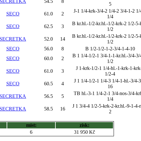
SECRETKA
54.5
8
5
J-1 1/4-krk-3/4-2 1/4-2 3/4-1-2 1/
SECO
61.0
2
1/4
B kr.hl.-1/2-kr.hl.-1/2-krk-2 1/2-5-
SECO
62.5
3
1/2
B kr.hl.-1/2-kr.hl.-1/2-krk-2 1/2-5-
SECRETKA
52.0
14
1/2
SECO
56.0
8
B 1/2-1/2-1-2-3/4-1-4-10
B 1 1/4-1/2-1 3/4-1-1-kr.hl.-3/4-3/
SECO
60.0
2
1/2
J 1-krk-1/2-1 1/4-hl.-1-krk-1-krk
SECO
61.0
3
1/2-4
J 1 1/4-1/2-1 1/4-3 1/4-1-hl.-3/4-3
SECO
60.5
4
16
TB hl.-3-1 1/4-2-1 3/4-nos-3/4-kr
SECRETKA
56.5
5
1/4
J 1 3/4-4 1/2-5-krk-2-kr.hl.-9-1-4-
SECRETKA
58.5
16
2
míst:
zisk:
6
31 950 Kč