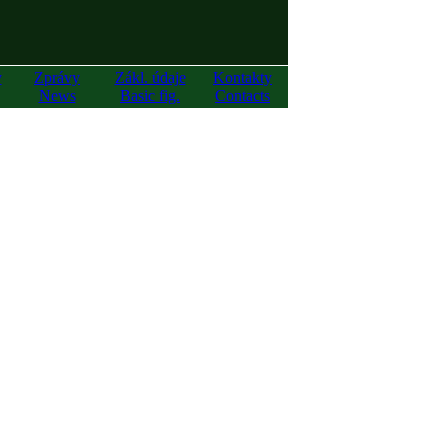
y
Zprávy
Zákl. údaje
Kontakty
News
Basic fig.
Contacts