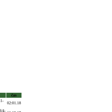
čas
-1-
02:01.18
3/4-