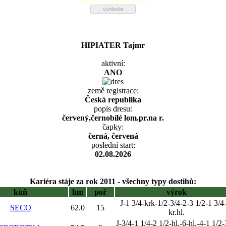
HIPIATER Tajmr
aktivní:
ANO
země registrace:
Česká republika
popis dresu:
červený,černobílé lom.pr.na r.
čapky:
černá, červená
poslední start:
02.08.2026
Kariéra stáje za rok 2011 - všechny typy dostihů:
kůň
hm
poř
výrok
J-1 3/4-krk-1/2-3/4-2-3 1/2-1 3/4
SECO
62.0
15
kr.hl.
J-3/4-1 1/4-2 1/2-hl.-6-hl.-4-1 1/2-