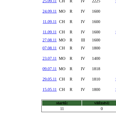
25.09.11
CH
R
IV
2225
24.09.11
MO
R
IV
1600
11.09.11
CH
R
IV
1600
11.09.11
CH
R
IV
1600
27.08.11
MO
R
III
1600
07.08.11
CH
R
IV
1800
23.07.11
MO
R
IV
1400
09.07.11
MO
R
IV
1818
29.05.11
CH
R
IV
1810
15.05.11
CH
R
IV
1800
startů:
vítězství:
11
0