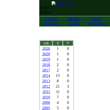
STÁJE
/stables/
Termíny
Přihlášky
Startky
Racedays
Entries
Declaration
rok
S
V
2026
1
0
2020
1
0
2019
1
0
2018
2
0
2017
2
0
2014
13
0
2013
8
0
2012
21
3
2011
11
0
2010
7
0
2006
4
0
2005
5
0