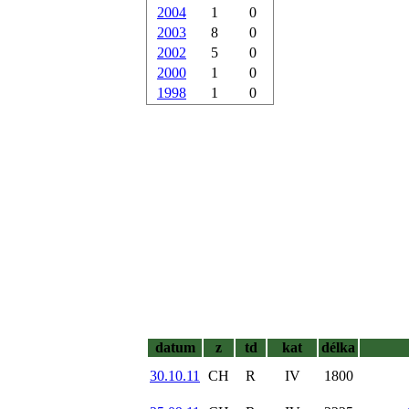
2004
1
0
2003
8
0
2002
5
0
2000
1
0
1998
1
0
datum
z
td
kat
délka
30.10.11
CH
R
IV
1800