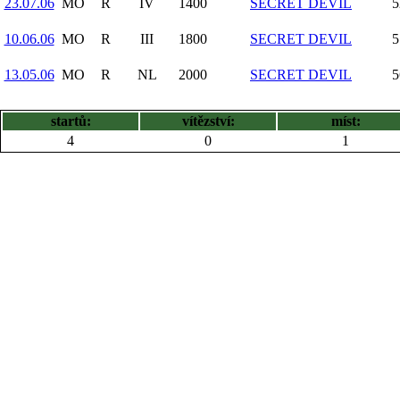
23.07.06
MO
R
IV
1400
SECRET DEVIL
5
10.06.06
MO
R
III
1800
SECRET DEVIL
5
13.05.06
MO
R
NL
2000
SECRET DEVIL
5
startů:
vítězství:
míst:
4
0
1