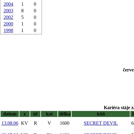
2004
1
0
2003
8
0
2002
5
0
2000
1
0
1998
1
0
červe
Kariéra stáje z
datum
z
td
kat
délka
kůň
13.08.06
KV
R
V
1600
SECRET DEVIL
6