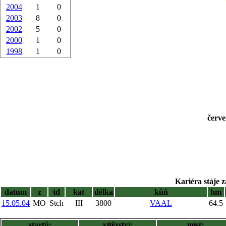
2004
1
0
2003
8
0
2002
5
0
2000
1
0
1998
1
0
červe
Kariéra stáje z
datum
z
td
kat
délka
kůň
hm
15.05.04
MO
Stch
III
3800
VAAL
64.5
startů:
vítězství:
míst: