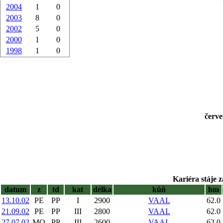
2004
1
0
2003
8
0
2002
5
0
2000
1
0
1998
1
0
červe
Kariéra stáje z
datum
z
td
kat
délka
kůň
hm
13.10.02
PE
PP
I
2900
VAAL
62.0
21.09.02
PE
PP
III
2800
VAAL
62.0
27.07.02
MO
PP
III
2600
VAAL
62.0