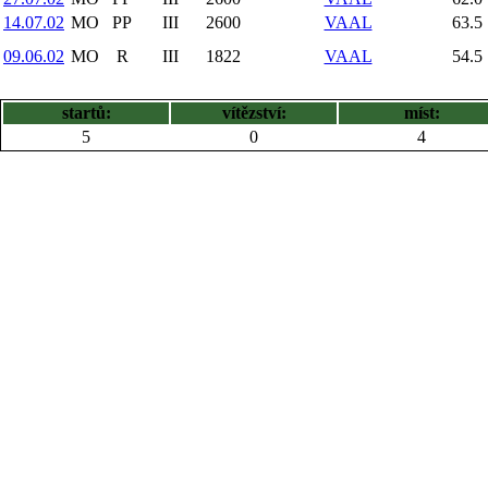
14.07.02
MO
PP
III
2600
VAAL
63.5
09.06.02
MO
R
III
1822
VAAL
54.5
startů:
vítězství:
míst:
5
0
4