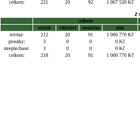
celkem:
221
20
92
1 007 520 Kč
Z 
celkem
startů
vítězství
umístění
zisk
rovina:
212
20
91
1 000 770 Kč
proutky:
3
0
0
0 Kč
steeplechase:
3
0
0
0 Kč
celkem:
218
20
91
1 000 770 Kč