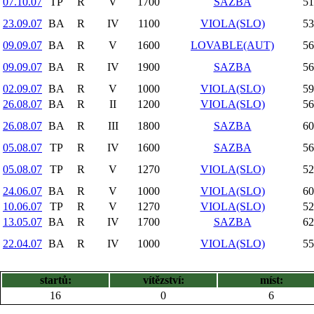
07.10.07
TP
R
V
1700
SAZBA
51
23.09.07
BA
R
IV
1100
VIOLA(SLO)
53
09.09.07
BA
R
V
1600
LOVABLE(AUT)
56
09.09.07
BA
R
IV
1900
SAZBA
56
02.09.07
BA
R
V
1000
VIOLA(SLO)
59
26.08.07
BA
R
II
1200
VIOLA(SLO)
56
26.08.07
BA
R
III
1800
SAZBA
60
05.08.07
TP
R
IV
1600
SAZBA
56
05.08.07
TP
R
V
1270
VIOLA(SLO)
52
24.06.07
BA
R
V
1000
VIOLA(SLO)
60
10.06.07
TP
R
V
1270
VIOLA(SLO)
52
13.05.07
BA
R
IV
1700
SAZBA
62
22.04.07
BA
R
IV
1000
VIOLA(SLO)
55
startů:
vítězství:
míst:
16
0
6