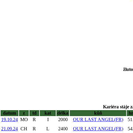
žlut
Kariéra stáje z
datum
z
td
kat
délka
kůň
h
19.10.24
MO
R
I
2000
OUR LAST ANGEL(FR)
51
21.09.24
CH
R
L
2400
OUR LAST ANGEL(FR)
54