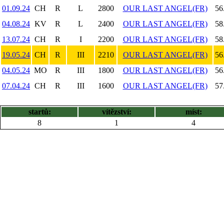
01.09.24
CH
R
L
2800
OUR LAST ANGEL(FR)
56
04.08.24
KV
R
L
2400
OUR LAST ANGEL(FR)
58
13.07.24
CH
R
I
2200
OUR LAST ANGEL(FR)
58
19.05.24
CH
R
III
2210
OUR LAST ANGEL(FR)
56
04.05.24
MO
R
III
1800
OUR LAST ANGEL(FR)
56
07.04.24
CH
R
III
1600
OUR LAST ANGEL(FR)
57
startů:
vítězství:
míst:
8
1
4