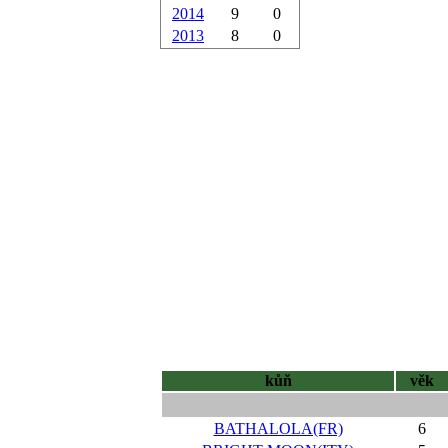
2014
9
0
2013
8
0
kůň
věk
BATHALOLA(FR)
6