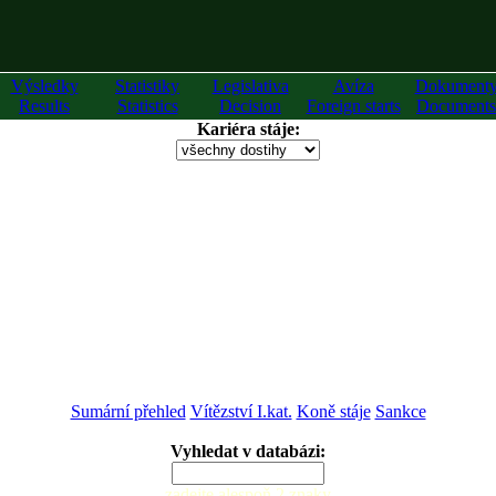
Výsledky
Statistiky
Legislativa
Avíza
Dokument
Results
Statistics
Decision
Foreign starts
Documents
Kariéra stáje:
Sumární přehled
Vítězství I.kat.
Koně stáje
Sankce
Vyhledat v databázi:
zadejte alespoň 2 znaky