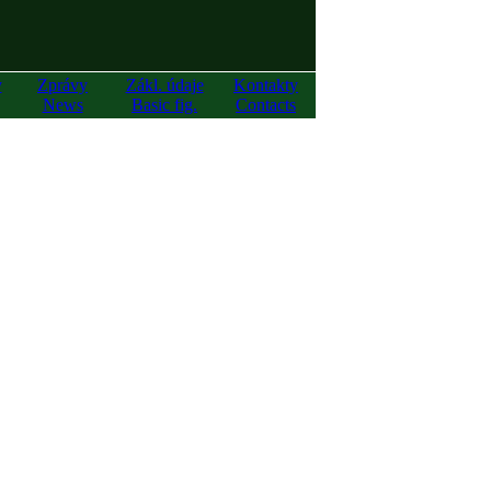
y
Zprávy
Zákl. údaje
Kontakty
News
Basic fig.
Contacts