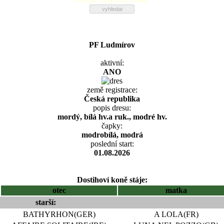
PF Ludmírov
aktivní:
ANO
země registrace:
Česká republika
popis dresu:
mordý, bílá hv.a ruk., modré hv.
čapky:
modrobílá, modrá
poslední start:
01.08.2026
Dostihoví koně stáje:
otec
matka
starší:
BATHYRHON(GER)
A LOLA(FR)