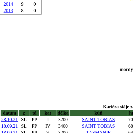
2014
9
0
2013
8
0
mordý,
Kariéra stáje z
datum
z
td
kat
délka
kůň
h
28.10.21
SL
PP
I
3200
SAINT TOBIAS
70
18.09.21
SL
PP
IV
3400
SAINT TOBIAS
68
18.09.21
SL
PP
V
3200
TASMANIE
64