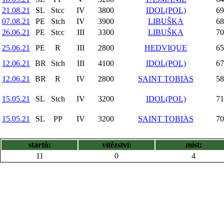
21.08.21
SL
Stcc
IV
3800
IDOL(POL)
69
07.08.21
PE
Stch
IV
3900
LIBUŠKA
68
26.06.21
PE
Stcc
III
3300
LIBUŠKA
70
25.06.21
PE
R
III
2800
HEDVIQUE
65
12.06.21
BR
Stch
III
4100
IDOL(POL)
67
12.06.21
BR
R
IV
2800
SAINT TOBIAS
58
15.05.21
SL
Stch
IV
3200
IDOL(POL)
71
15.05.21
SL
PP
IV
3200
SAINT TOBIAS
70
startů:
vítězství:
míst:
11
0
4