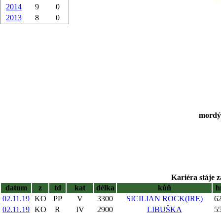
2014
9
0
2013
8
0
mordý,
Kariéra stáje z
datum
z
td
kat
délka
kůň
h
02.11.19
KO
PP
V
3300
SICILIAN ROCK(IRE)
62
02.11.19
KO
R
IV
2900
LIBUŠKA
55