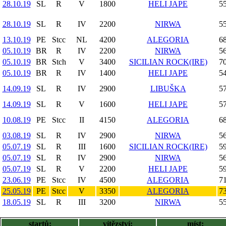
28.10.19
SL
R
V
1800
HELI JAPE
55
28.10.19
SL
R
IV
2200
NIRWA
55
13.10.19
PE
Stcc
NL
4200
ALEGORIA
68
05.10.19
BR
R
IV
2200
NIRWA
56
05.10.19
BR
Stch
V
3400
SICILIAN ROCK(IRE)
70
05.10.19
BR
R
IV
1400
HELI JAPE
54
14.09.19
SL
R
IV
2900
LIBUŠKA
57
14.09.19
SL
R
V
1600
HELI JAPE
57
10.08.19
PE
Stcc
II
4150
ALEGORIA
68
03.08.19
SL
R
IV
2900
NIRWA
56
05.07.19
SL
R
III
1600
SICILIAN ROCK(IRE)
59
05.07.19
SL
R
IV
2900
NIRWA
56
05.07.19
SL
R
V
2200
HELI JAPE
59
23.06.19
PE
Stcc
IV
4500
ALEGORIA
71
25.05.19
PE
Stcc
V
3350
ALEGORIA
73
18.05.19
SL
R
III
3200
NIRWA
55
startů:
vítězství:
míst: