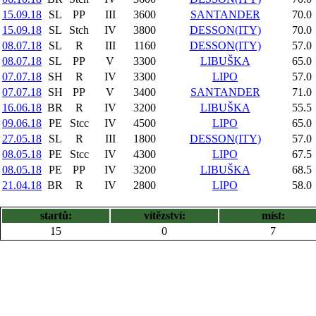
15.09.18
SL
PP
III
3600
SANTANDER
70.0
15.09.18
SL
Stch
IV
3800
DESSON(ITY)
70.0
08.07.18
SL
R
III
1160
DESSON(ITY)
57.0
08.07.18
SL
PP
V
3300
LIBUŠKA
65.0
07.07.18
SH
R
IV
3300
LIPO
57.0
07.07.18
SH
PP
V
3400
SANTANDER
71.0
16.06.18
BR
R
IV
3200
LIBUŠKA
55.5
09.06.18
PE
Stcc
IV
4500
LIPO
65.0
27.05.18
SL
R
III
1800
DESSON(ITY)
57.0
08.05.18
PE
Stcc
IV
4300
LIPO
67.5
08.05.18
PE
PP
IV
3200
LIBUŠKA
68.5
21.04.18
BR
R
IV
2800
LIPO
58.0
startů:
vítězství:
míst:
15
0
7