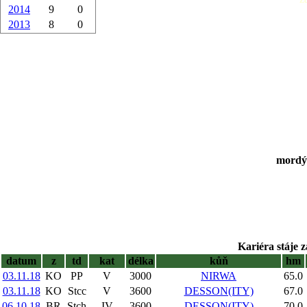
2014
9
0
2013
8
0
mordý,
Kariéra stáje z
datum
z
td
kat
délka
kůň
hm
03.11.18
KO
PP
V
3000
NIRWA
65.0
03.11.18
KO
Stcc
V
3600
DESSON(ITY)
67.0
06.10.18
BR
Stch
IV
3600
DESSON(ITY)
70.0