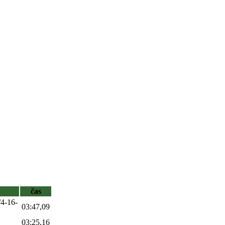
čas
/4-16-
03:47,09
03:25,16