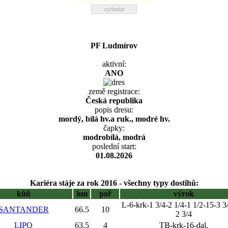
PF Ludmírov
aktivní:
ANO
země registrace:
Česká republika
popis dresu:
mordý, bílá hv.a ruk., modré hv.
čapky:
modrobílá, modrá
poslední start:
01.08.2026
Kariéra stáje za rok 2016 - všechny typy dostihů:
kůň
hm
poř
výrok
L-6-krk-1 3/4-2 1/4-1 1/2-15-3 3
SANTANDER
66.5
10
2 3/4
LIPO
63.5
4
TB-krk-16-dal.