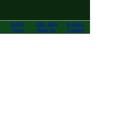
y
Zprávy
Zákl. údaje
Kontakty
News
Basic fig.
Contacts