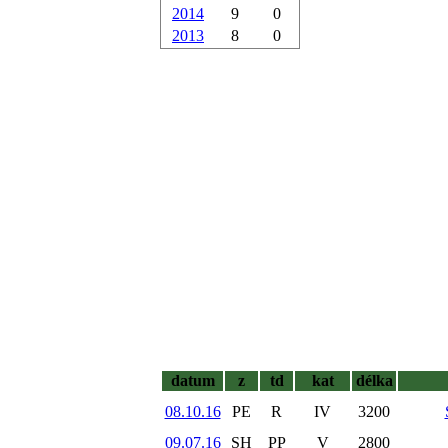
2014
9
0
2013
8
0
datum
z
td
kat
délka
08.10.16
PE
R
IV
3200
09.07.16
SH
PP
V
2800