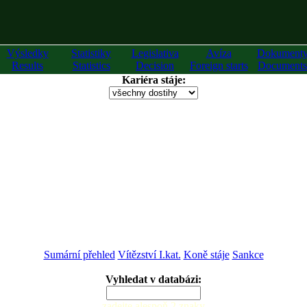
Výsledky
Statistiky
Legislativa
Avíza
Dokument
Results
Statistics
Decision
Foreign starts
Documents
Kariéra stáje:
Sumární přehled
Vítězství I.kat.
Koně stáje
Sankce
Vyhledat v databázi:
zadejte alespoň 2 znaky