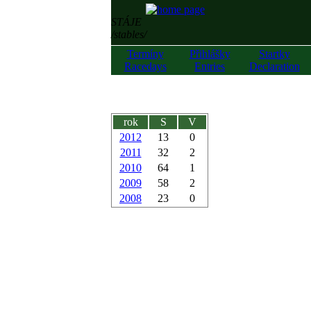
STÁJE
/stables/
Termíny
Přihlášky
Startky
Racedays
Entries
Declaration
rok
S
V
2012
13
0
2011
32
2
2010
64
1
2009
58
2
2008
23
0