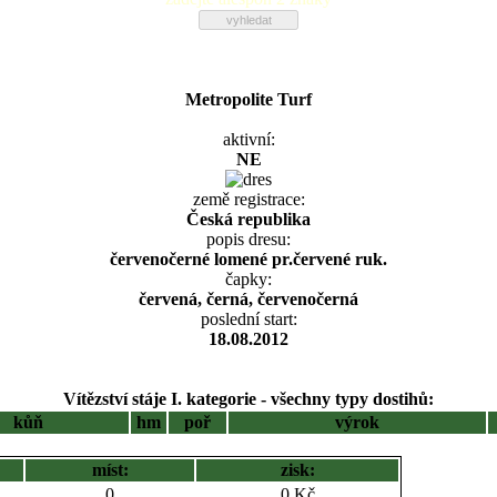
Metropolite Turf
aktivní:
NE
země registrace:
Česká republika
popis dresu:
červenočerné lomené pr.červené ruk.
čapky:
červená, černá, červenočerná
poslední start:
18.08.2012
Vítězství stáje I. kategorie - všechny typy dostihů:
kůň
hm
poř
výrok
míst:
zisk:
0
0 Kč