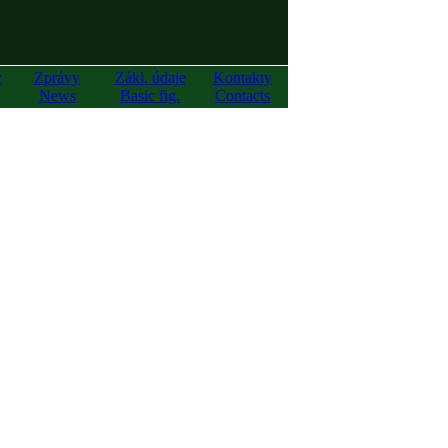
y
Zprávy
Zákl. údaje
Kontakty
News
Basic fig.
Contacts