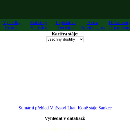
Výsledky
Statistiky
Legislativa
Avíza
Dokument
Results
Statistics
Decision
Foreign starts
Documents
Kariéra stáje:
Sumární přehled
Vítězství I.kat.
Koně stáje
Sankce
Vyhledat v databázi:
zadejte alespoň 2 znaky