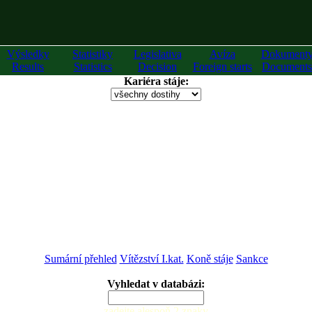
Výsledky
Statistiky
Legislativa
Avíza
Dokument
Results
Statistics
Decision
Foreign starts
Documents
Kariéra stáje:
Sumární přehled
Vítězství I.kat.
Koně stáje
Sankce
Vyhledat v databázi:
zadejte alespoň 2 znaky