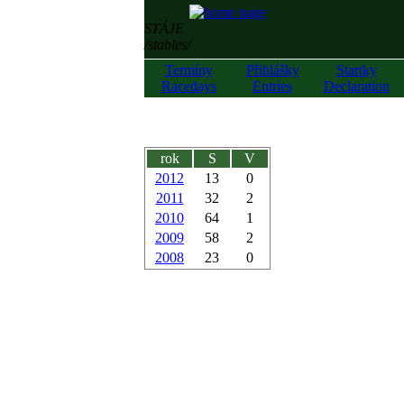
STÁJE
/stables/
Termíny
Přihlášky
Startky
Racedays
Entries
Declaration
rok
S
V
2012
13
0
2011
32
2
2010
64
1
2009
58
2
2008
23
0