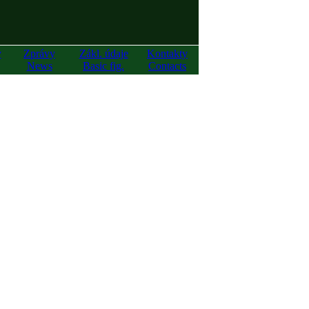
y
Zprávy
Zákl. údaje
Kontakty
News
Basic fig.
Contacts