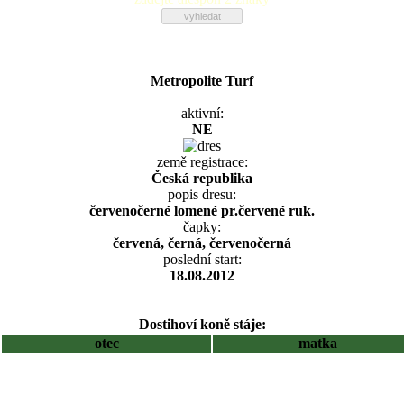
Metropolite Turf
aktivní:
NE
země registrace:
Česká republika
popis dresu:
červenočerné lomené pr.červené ruk.
čapky:
červená, černá, červenočerná
poslední start:
18.08.2012
Dostihoví koně stáje:
otec
matka