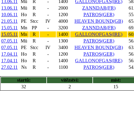
13.06.11
Mü
R
-
1400
GALLONOFGAS(IRE)
58
13.06.11
Mü
R
-
2000
ZANNDAR(FR)
61
10.06.11
Ho
R
-
1200
PATROS(GER)
55
21.05.11
PE
Stcc
IV
4000
HEAVEN BOUND(GB)
65
15.05.11
Mn
PP
-
3200
ZANNDAR(FR)
69
15.05.11
Mn
R
-
1400
GALLONOFGAS(IRE)
60
07.05.11
Mü
R
-
1300
PATROS(GER)
56
07.05.11
PE
Stcc
IV
3400
HEAVEN BOUND(GB)
63
17.04.11
Ho
R
-
1200
PATROS(GER)
56
17.04.11
Ho
R
-
1400
GALLONOFGAS(IRE)
56
27.02.11
Ns
R
-
1100
PATROS(GER)
54
startů:
vítězství:
míst:
32
2
15