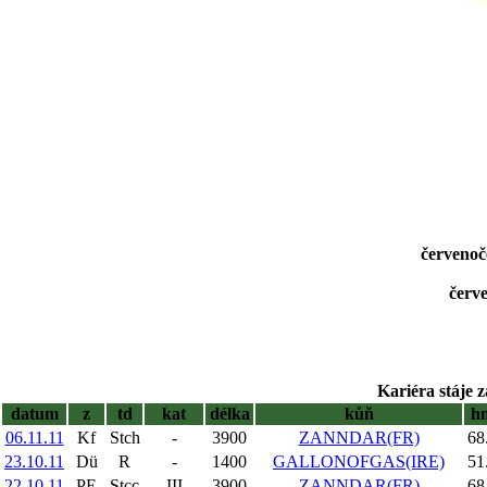
červenoč
červ
Kariéra stáje 
datum
z
td
kat
délka
kůň
h
06.11.11
Kf
Stch
-
3900
ZANNDAR(FR)
68
23.10.11
Dü
R
-
1400
GALLONOFGAS(IRE)
51
22.10.11
PE
Stcc
III
3900
ZANNDAR(FR)
68