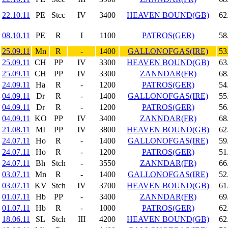
22.10.11
PE
Stcc
IV
3400
HEAVEN BOUND(GB)
62
08.10.11
PE
R
I
1100
PATROS(GER)
58
25.09.11
Mn
R
-
1400
GALLONOFGAS(IRE)
53
25.09.11
CH
PP
IV
3300
HEAVEN BOUND(GB)
63
25.09.11
CH
PP
IV
3300
ZANNDAR(FR)
68
24.09.11
Ha
R
-
1200
PATROS(GER)
54
04.09.11
Dr
R
-
1400
GALLONOFGAS(IRE)
55
04.09.11
Dr
R
-
1200
PATROS(GER)
56
04.09.11
KO
PP
IV
3400
ZANNDAR(FR)
68
21.08.11
MI
PP
IV
3800
HEAVEN BOUND(GB)
62
24.07.11
Ho
R
-
1400
GALLONOFGAS(IRE)
59
24.07.11
Ho
R
-
1200
PATROS(GER)
51
24.07.11
Bh
Stch
-
3550
ZANNDAR(FR)
66
03.07.11
Mn
R
-
1400
GALLONOFGAS(IRE)
52
03.07.11
KV
Stch
IV
3700
HEAVEN BOUND(GB)
61
01.07.11
Hb
PP
-
3400
ZANNDAR(FR)
69
01.07.11
Hb
R
-
1000
PATROS(GER)
62
18.06.11
SL
Stch
III
4200
HEAVEN BOUND(GB)
62